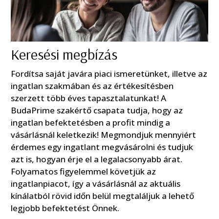
Keresési megbízás
Fordítsa saját javára piaci ismeretünket, illetve az
ingatlan szakmában és az értékesítésben
szerzett több éves tapasztalatunkat! A
BudaPrime szakértő csapata tudja, hogy az
ingatlan befektetésben a profit mindig a
vásárlásnál keletkezik! Megmondjuk mennyiért
érdemes egy ingatlant megvásárolni és tudjuk
azt is, hogyan érje el a legalacsonyabb árat.
Folyamatos figyelemmel követjük az
ingatlanpiacot, így a vásárlásnál az aktuális
kínálatból rövid időn belül megtaláljuk a lehető
legjobb befektetést Önnek.