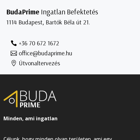
BudaPrime
Ingatlan Befektetés
1114 Budapest, Bartók Béla út 21.
+36 70 672 1672
office@budaprime.hu
Útvonaltervezés
Minden, ami ingatlan
Célunk, hogy minden olyan területen, ami egy