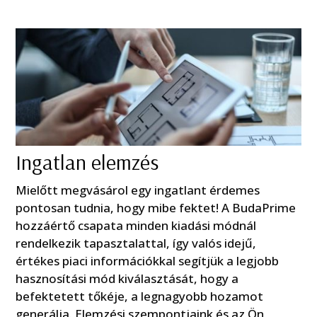
Ingatlan elemzés
Mielőtt megvásárol egy ingatlant érdemes
pontosan tudnia, hogy mibe fektet! A BudaPrime
hozzáértő csapata minden kiadási módnál
rendelkezik tapasztalattal, így valós idejű,
értékes piaci információkkal segítjük a legjobb
hasznosítási mód kiválasztását, hogy a
befektetett tőkéje, a legnagyobb hozamot
generálja. Elemzési szempontjaink és az Ön